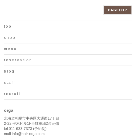
PAGETOP
t o p
s h o p
m e n u
r e s e r v a t i o n
b l o g
s t a f f
r e c r u i t
orga
北海道札幌市中央区大通西17丁目
2-22 平木ビル1F※駐車場2台完備
tel:011-633-7373 (予約制)
mail:info@hair-orga.com