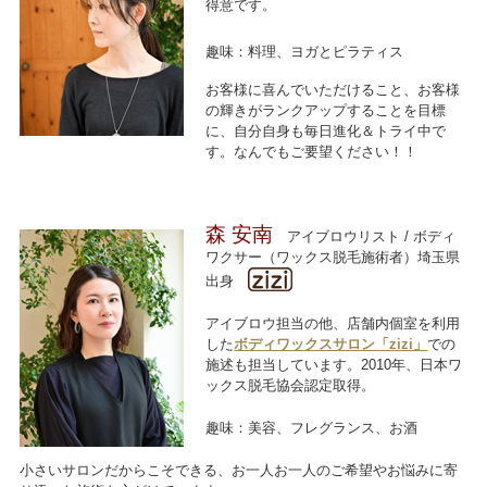
得意です。
趣味：料理、ヨガとピラティス
お客様に喜んでいただけること、お客様
の輝きがランクアップすることを目標
に、自分自身も毎日進化＆トライ中で
す。なんでもご要望ください！！
森 安南
アイブロウリスト / ボディ
ワクサー（ワックス脱毛施術者）
埼玉県
出身
アイブロウ担当の他、店舗内個室を利用
した
ボディワックスサロン「zizi」
での
施述も担当しています。2010年、日本ワ
ックス脱毛協会認定取得。
趣味：美容、フレグランス、お酒
小さいサロンだからこそできる、お一人お一人のご希望やお悩みに寄