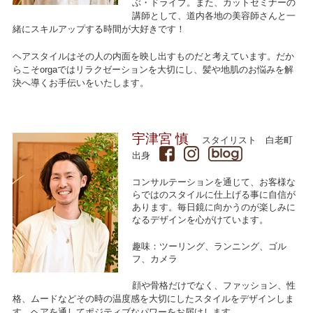
ぶ・ドライブ。また、カットセミナーの
講師として、道内各地の美容師さんと一
緒にスキルアップする時間が大好きです！
ヘアスタイルはその人の内面を映し出すものだと考えています。だか
らこそorgaではリラクゼーションを大切にし、髪や地肌のお悩みを解
決へ導くお手伝いをいたします。
宇津宮 慎
スタイリスト
白老町
出身
コンサルテーションを通じて、お客様な
らではのスタイルに仕上げる事に自信が
あります。毎日鏡に向かうのが楽しみに
なるデザインを心がけています。
趣味：ツーリング、ランニング、ゴル
フ、カメラ
顔や骨格だけでなく、ファッション、性
格、ムードなどその時の温度感を大切にしたスタイルをデザインしま
す。ヘアを通してポジティブなパワーをお届けします。