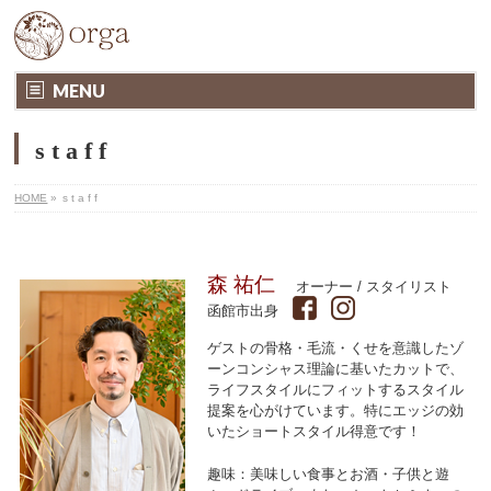
MENU
s t a f f
HOME
»
s t a f f
森 祐仁
オーナー / スタイリスト
函館市出身
ゲストの骨格・毛流・くせを意識したゾ
ーンコンシャス理論に基いたカットで、
ライフスタイルにフィットするスタイル
提案を心がけています。特にエッジの効
いたショートスタイル得意です！
趣味：美味しい食事とお酒・子供と遊