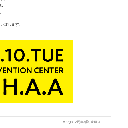
為、
。
願い致します。
\\ orga12周年感謝企画 //
→