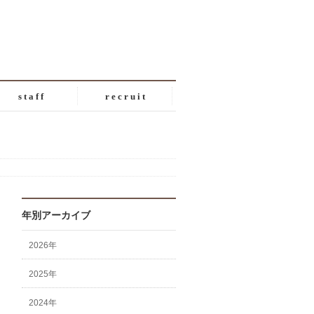
s t a f f
r e c r u i t
年別アーカイブ
2026年
2025年
2024年