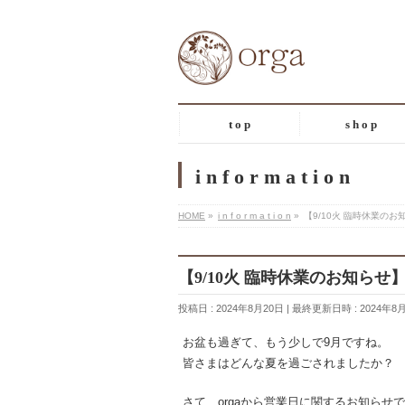
t o p
s h o p
i n f o r m a t i o n
HOME
»
i n f o r m a t i o n
»
【9/10火 臨時休業のお
【9/10火 臨時休業のお知らせ
投稿日 : 2024年8月20日
最終更新日時 : 2024年8
お盆も過ぎて、もう少しで9月ですね。
皆さまはどんな夏を過ごされましたか？
さて、orgaから営業日に関するお知らせ