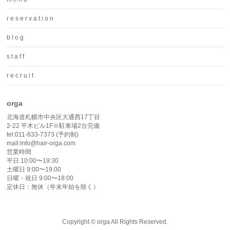
r e s e r v a t i o n
b l o g
s t a f f
r e c r u i t
orga
北海道札幌市中央区大通西17丁目
2-22 平木ビル1F※駐車場2台完備
tel:011-633-7373 (予約制)
mail:info@hair-orga.com
営業時間
平日 10:00〜19:30
土曜日 9:00〜19:00
日曜・祝日 9:00〜18:00
定休日：無休（年末年始を除く）
Copyright ©
orga
All Rights Reserved.