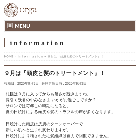
MENU
i n f o r m a t i o n
HOME
»
i n f o r m a t i o n
»
９月は『頭皮と髪のトリートメント』！
９月は『頭皮と髪のトリートメント』！
投稿日 : 2020年9月3日
最終更新日時 : 2020年9月3日
札幌は９月に入ってからも暑さが続きますね。
長引く残暑の中みなさま いかがお過ごしですか？
サロンでは毎年この時期になると、
夏の日焼けによる頭皮や髪のトラブルの声が多くなります。
日焼けした頭皮は皮膚のターンオーバーで
新しい肌へと生まれ変わりますが、
日焼けにより壊された毛髪組織は自力で回復できません。