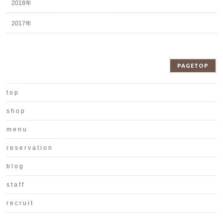
2018年
2017年
PAGETOP
t o p
s h o p
m e n u
r e s e r v a t i o n
b l o g
s t a f f
r e c r u i t