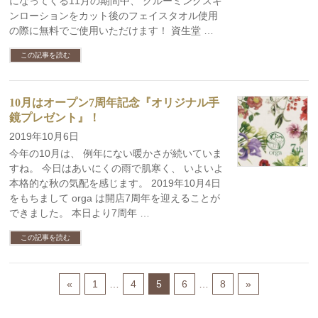
になってくる11月の期間中、 グルーミングスキ
ンローションをカット後のフェイスタオル使用
の際に無料でご使用いただけます！ 資生堂 …
この記事を読む
10月はオープン7周年記念『オリジナル手
鏡プレゼント』！
2019年10月6日
今年の10月は、 例年にない暖かさが続いていま
すね。 今日はあいにくの雨で肌寒く、 いよいよ
本格的な秋の気配を感じます。 2019年10月4日
をもちまして orga は開店7周年を迎えることが
できました。 本日より7周年 …
この記事を読む
«
1
…
4
5
6
…
8
»