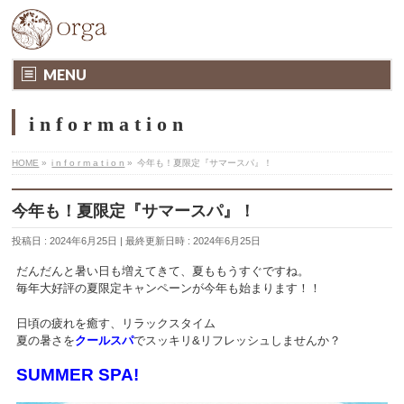
MENU
i n f o r m a t i o n
HOME
»
i n f o r m a t i o n
»
今年も！夏限定『サマースパ』！
今年も！夏限定『サマースパ』！
投稿日 : 2024年6月25日
最終更新日時 : 2024年6月25日
だんだんと暑い日も増えてきて、夏ももうすぐですね。
毎年大好評の夏限定キャンペーンが今年も始まります！！
日頃の疲れを癒す、リラックスタイム
夏の暑さを
クールスパ
でスッキリ&リフレッシュしませんか？
SUMMER SPA!