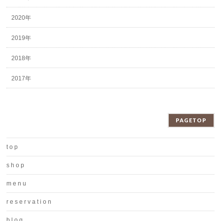
2020年
2019年
2018年
2017年
PAGETOP
t o p
s h o p
m e n u
r e s e r v a t i o n
b l o g